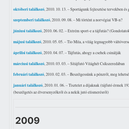
októberi találkozó
, 2010. 10. 13. – Sportágunk fejlesztése tervekben és
szeptemberi találkozó
, 2010. 09. 08. – Mi történt a norvégiai VB-n?
júniusi találkozó
, 2010. 06. 02. – Extrém sport-e a tájfutás? (Gondolat
májusi találkozó
, 2010. 05. 05. – Tio Mila, a világ legnagyobb váltóver
áprilisi találkozó
, 2010. 04. 07. – Tájfutás, ahogy a csehek csinálják
márciusi találkozó
, 2010. 03. 03. – Sítájfutó Világhét Csíkszeredában
februári találkozó
, 2010. 02. 03. – Beszélgessünk a pénzről, meg lehetsé
januári találkozó
, 2010. 01. 06. – Tisztelet a díjaknak (tájfutó érmek 
(beszélgetés az élversenyzőkről és a nekik jutó elismerésről)
2009