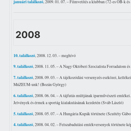
januári találkozó
, 2009. 01. 07. – Filmvetítés a klubban (72-es OB-k és
2008
10. találkozó
, 2008. 12. 03. – meghívó
9. találkozó
, 2008. 11. 05. – A Nagy Októberi Szocialista Forradalom 
7. találkozó
, 2008. 09. 03. – A tájékozódási versenyzés eszközei, kellék
MúZEUM-unk! (Bozán György)
6. találkozó
, 2008. 06. 04. – A tájfutás múltjának iparművészeti emlékei.
Jelvények és érmek a sportág kialakulásának kezdetén (Sváb László)
5. találkozó
, 2008. 05. 07. – A Hungária Kupák története (Scultéty Gábo
4. találkozó
, 2008. 04. 02. – Felszabadulási emlékversenyek története