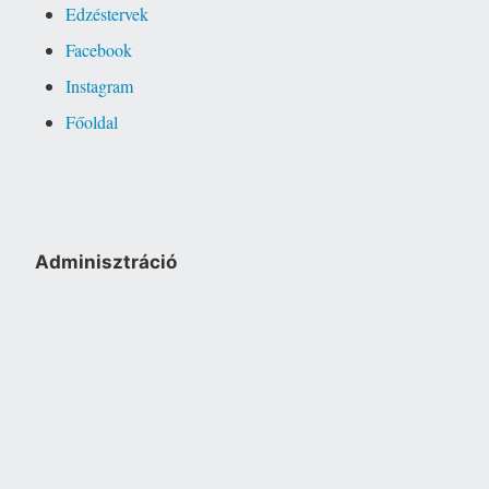
Edzéstervek
Facebook
Instagram
Főoldal
Adminisztráció
Bejelentkezés
Köszönjük WordPress!
|
Sablon: Independent Publisher 2