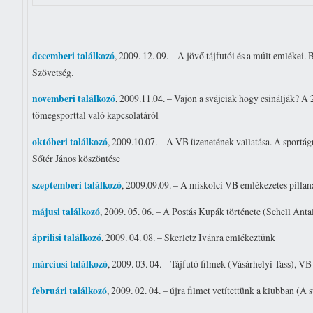
decemberi találkozó
, 2009. 12. 09. – A jövő tájfutói és a múlt emlékei
Szövetség.
novemberi találkozó
, 2009.11.04. – Vajon a svájciak hogy csinálják? A
tömegsporttal való kapcsolatáról
októberi találkozó
, 2009.10.07. – A VB üzenetének vallatása. A sportág
Sőtér János köszöntése
szeptemberi találkozó
, 2009.09.09. – A miskolci VB emlékezetes pillana
májusi találkozó
, 2009. 05. 06. – A Postás Kupák története (Schell Anta
áprilisi találkozó
, 2009. 04. 08. – Skerletz Ivánra emlékeztünk
márciusi találkozó
, 2009. 03. 04. – Tájfutó filmek (Vásárhelyi Tass), 
februári találkozó
, 2009. 02. 04. – újra filmet vetítettünk a klubban (A