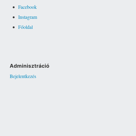
Facebook
Instagram
Főoldal
Adminisztráció
Bejelentkezés
Köszönjük WordPress!
|
Sablon: Independent Publisher 2
(készítette:
Raam Dev
).