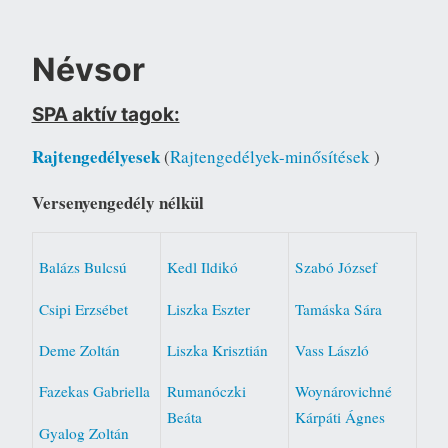
Névsor
SPA aktív tagok:
Rajtengedélyesek
(
Rajtengedélyek-minősítések
)
Versenyengedély nélkül
Balázs Bulcsú
Kedl Ildikó
Szabó József
Csipi Erzsébet
Liszka Eszter
Tamáska Sára
Deme Zoltán
Liszka Krisztián
Vass László
Fazekas Gabriella
Rumanóczki
Woynárovichné
Beáta
Kárpáti Ágnes
Gyalog Zoltán