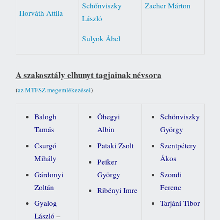
Schőnviszky
Zacher Márton
Horváth Attila
László
Sulyok Ábel
A szakosztály elhunyt tagjainak névsora
(
az MTFSZ megemlékezései
)
Balogh
Óhegyi
Schönviszky
Tamás
Albin
György
Csurgó
Pataki Zsolt
Szentpétery
Mihály
Ákos
Peiker
Gárdonyi
György
Szondi
Zoltán
Ferenc
Ribényi Imre
Gyalog
Tarjáni Tibor
László
–