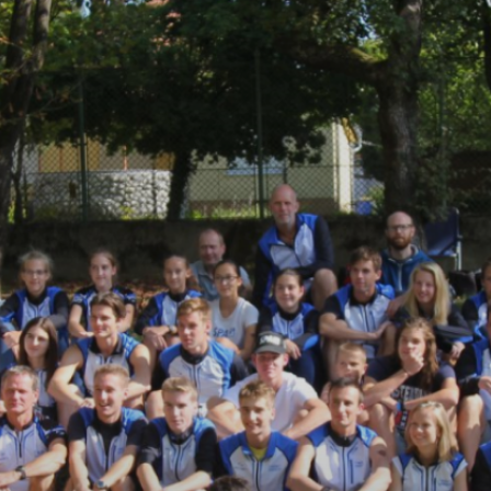
dő Egyesület Tájékozódási Futó Szakosztályának hivata
s SKE