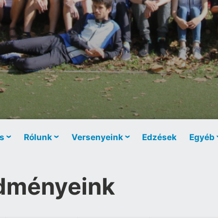
s
Rólunk
Versenyeink
Edzések
Egyéb
edményeink