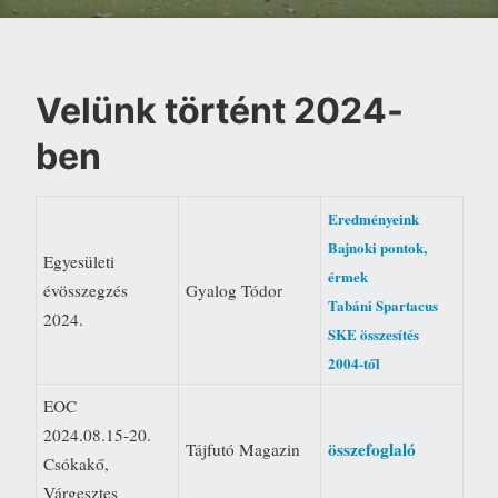
Velünk történt 2024-
ben
Eredményeink
Bajnoki pontok,
Egyesületi
érmek
évösszegzés
Gyalog Tódor
Tabáni Spartacus
2024.
SKE összesítés
2004-től
EOC
2024.08.15-20.
összefoglaló
Tájfutó Magazin
Csókakő,
Várgesztes