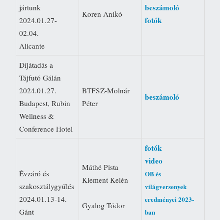
beszámoló
jártunk
Koren Anikó
fotók
2024.01.27-
02.04.
Alicante
Díjátadás a
Tájfutó Gálán
2024.01.27.
BTFSZ-Molnár
beszámoló
Budapest, Rubin
Péter
Wellness &
Conference Hotel
fotók
video
Máthé Pista
Évzáró és
OB és
Klement Kelén
szakosztálygyűlés
világversenyek
2024.01.13-14.
eredményei 2023-
Gyalog Tódor
Gánt
ban