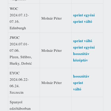
WOC
sprint egyéni
2024.07.12-
Molnár Péter
sprint váltó
07.16.
Edinburgh
JWOC
sprint váltó
2024.07.01-
sprint egyéni
07.06.
Molnár Péter
hosszútáv
Plzen, Stříbro,
középtáv
Hurky, Dobrić
EYOC
hosszútáv
2024.06.22-
sprint
Molnár Péter
06.24.
váltó
Szczecin
Spanyol
edzőtáborban