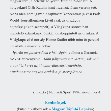
magyar férfi, a hetedik helyezett
Molnár Tibor
lett. A
hölgyeknél Oláh Katalin ismét szenzációsan versenyzett.
Noha idén nem igazán a tájfutásra koncentrált (a vasi Park
World Tour-állomáson kívül csak az országos
bajnokságokon szerepelt), a Világkupa-sorozatban
menetelő sztároknak jócskán odakoppintott az orrukra. A
Világkupa-első norvég Hanne Staffot több mint öt perccel
utasította a második helyre.
–
Igazán megszenvedtem e hét végén
 vallotta a Garancia-
SZVSE versenyzője. 
Jobb pályavezetést vártam, sok volt
a pont és kevés az útvonalválasztási lehetőség.
Mindenesetre nagyon örülök a jó szereplésnek.
(lipiczky) Nemzeti Sport 1996. november 4.
Eredmények
Magyar Tájfutó Lapok
(külső hivatkozások a
ra)