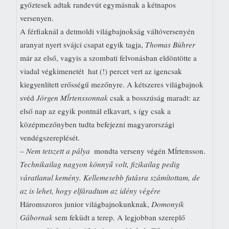
győztesek adtak randevút egymásnak a kétnapos
versenyen.
A férfiaknál a detmoldi világbajnokság váltóversenyén
aranyat nyert svájci csapat egyik tagja,
Thomas Bührer
már az első, vagyis a szombati felvonásban eldöntötte a
viadal végkimenetét  hat (!) percet vert az igencsak
kiegyenlített erősségű mezőnyre. A kétszeres világbajnok
svéd
Jörgen Mĺrtenssonnak
csak a bosszúság maradt: az
első nap az egyik pontnál elkavart, s így csak a
középmezőnyben tudta befejezni magyarországi
vendégszereplését.
– Nem tetszett a pálya
 mondta verseny végén Mĺrtensson. 
Technikailag nagyon könnyű volt, fizikailag pedig
váratlanul kemény. Kellemesebb futásra számítottam, de
az is lehet, hogy elfáradtam az idény végére
Háromszoros junior világbajnokunknak,
Domonyik
Gábornak
sem feküdt a terep. A legjobban szereplő