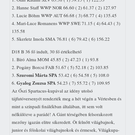
2. Hanne Staff WWP NOR 66.60 ( 2) 61.37 ( 2) 127.97
3. Lucie Böhm WWP AUT 66.68 ( 3) 68.77 ( 4) 135.45
4. Mari-Luce Romanens WWP SWE 71.15 ( 4) 64.43 ( 3)
135.58
5. Skerletz Imola SMA 76.81 ( 6) 79.42 ( 6) 156.22
D18 B 36 fő indult, 30 fő értékelhető
1. Bíró Alma MOM 45.85 ( 2) 47.23 ( 1) 93.8
2. Pogány Borcsi FAB 51.67 ( 5) 52.18 ( 2) 103.85
Szuromi Márta SPA
3.
53.42 ( 6) 54.58 ( 5) 108.0
Gyalog Zsuzsa SPA
6.
54.23 ( 7) 55.72 ( 7) 109.95
Az Őszi Spartacus-kupával az idény utolsó
tájfutóversenyét rendezték meg a hét végén a Vértesben és
mint a színpadi finálékban általában, itt sem volt
nélkülözve a parádé! A Gánt térségében felsorakozott
mezőny igazán elitre sikeredett. Öt felnőtt világbajnok,
junior és főiskolai világbajnokok és érmesek, Világkupa-