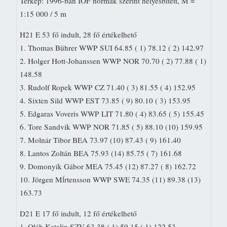
Térkép: 1996-ban IOF normák szerint helyesbített, M =
1:15 000 / 5 m
H21 E 53 fő indult, 28 fő értékelhető
1. Thomas Bührer WWP SUI 64.85 ( 1) 78.12 ( 2) 142.97
2. Holger Hott-Johanssen WWP NOR 70.70 ( 2) 77.88 ( 1)
148.58
3. Rudolf Ropek WWP CZ 71.40 ( 3) 81.55 ( 4) 152.95
4. Sixten Sild WWP EST 73.85 ( 9) 80.10 ( 3) 153.95
5. Edgaras Voveris WWP LIT 71.80 ( 4) 83.65 ( 5) 155.45
6. Tore Sandvik WWP NOR 71.85 ( 5) 88.10 (10) 159.95
7. Molnár Tibor BEA 73.97 (10) 87.43 ( 9) 161.40
8. Lantos Zoltán BEA 75.93 (14) 85.75 ( 7) 161.68
9. Domonyik Gábor MEA 75.45 (12) 87.27 ( 8) 162.72
10. Jörgen Mĺrtensson WWP SWE 74.35 (11) 89.38 (13)
163.73
D21 E 17 fő indult, 12 fő értékelhető
1. Oláh Katalin SZV 63.38 ( 1) 59.15 ( 1) 122.53