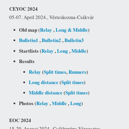
CEYOC 2024
05-07. April 2024., Vérteskozma-Csákvár
Old map (
Relay
,
Long & Middle
)
Bulletin1
,
Bulletin2
,
Bulletin3
Startlists (
Relay
,
Long
,
Middle
)
Results
Relay
(
Split times
,
Runners
)
Long distance
(
Split times
)
Middle distance
(
Split times
)
Photos (
Relay
,
Middle
,
Long
)
EOC 2024
15-20. August 2024., Csákberény-Várgesztes