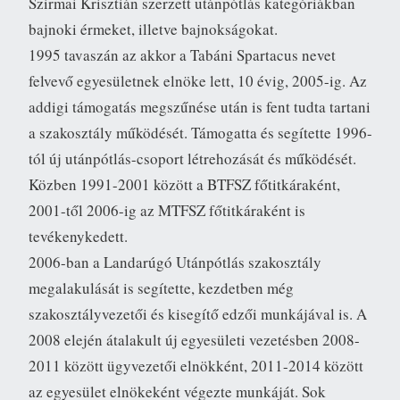
Szirmai Krisztián szerzett utánpótlás kategóriákban
bajnoki érmeket, illetve bajnokságokat.
1995 tavaszán az akkor a Tabáni Spartacus nevet
felvevő egyesületnek elnöke lett, 10 évig, 2005-ig. Az
addigi támogatás megszűnése után is fent tudta tartani
a szakosztály működését. Támogatta és segítette 1996-
tól új utánpótlás-csoport létrehozását és működését.
Közben 1991-2001 között a BTFSZ főtitkáraként,
2001-től 2006-ig az MTFSZ főtitkáraként is
tevékenykedett.
2006-ban a Landarúgó Utánpótlás szakosztály
megalakulását is segítette, kezdetben még
szakosztályvezetői és kisegítő edzői munkájával is. A
2008 elején átalakult új egyesületi vezetésben 2008-
2011 között ügyvezetői elnökként, 2011-2014 között
az egyesület elnökeként végezte munkáját. Sok