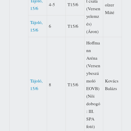
Tájoló,
t csata
4-5
T15/6
olzer
15/6
(Versen
Máté
yelemz
Tájoló,
és)
6
T15/6
15/6
(Áron)
Hoffma
nn
Aréna
(Versen
ybeszá
Tájoló,
moló
Kovács
8
T15/6
15/6
EOVB)
Balázs
(Nõi
dobogó
: III.
SPA
fotó)