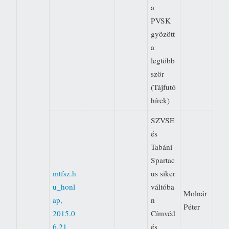
a
PVSK
gyõzött
a
legtöbb
ször
(Tájfutó
hírek)
SZVSE
és
Tabáni
Spartac
mtfsz.h
us siker
u_honl
váltóba
Molnár
ap,
n 
Péter
2015.0
Címvéd
6.21
és