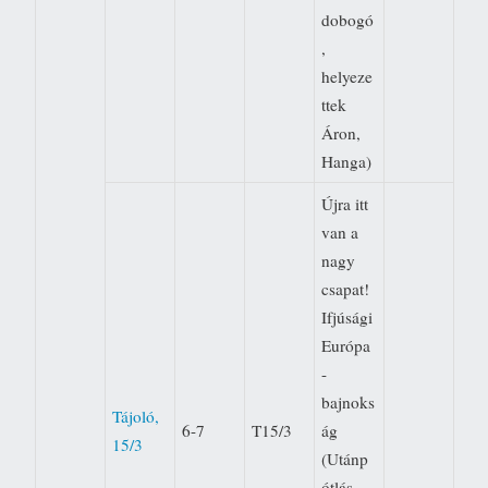
dobogó
,
helyeze
ttek 
Áron,
Hanga)
Újra itt
van a
nagy
csapat!
Ifjúsági
Európa
-
bajnoks
Tájoló,
6-7
T15/3
ág
15/3
(Utánp
ótlás