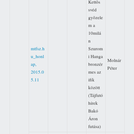
Kettõs
svéd
gyõzele
m a
10milá
n 
mtfsz.h
Szurom
u_honl
i Hanga
Molnár
ap,
bronzér
Péter
2015.0
mes az
5.11
ifik
között
(Tájfutó
hírek 
Bakó
Áron
futása)