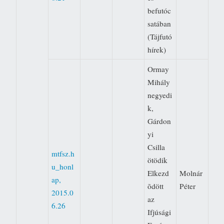
befutóc
satában
(Tájfutó
hírek)
Ormay
Mihály
negyedi
k,
Gárdon
yi
Csilla
mtfsz.h
ötödik 
u_honl
Elkezd
Molnár
ap,
õdött
Péter
2015.0
az
6.26
Ifjúsági