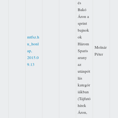
és
Bakó
Áron a
sprint
bajnok
mtfsz.h
ok
u_honl
Három
Molnár
ap,
Sparis
Péter
2015.0
arany
9.13
az
utánpót
lás
kategór
iákban
(Tájfutó
hírek 
Áron,