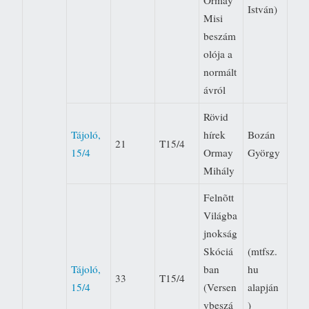
Ormay
István)
Misi
beszám
olója a
normált
ávról
Rövid
Tájoló,
hírek 
Bozán
21
T15/4
15/4
Ormay
György
Mihály
Felnõtt
Világba
jnokság
Skóciá
(mtfsz.
Tájoló,
ban
hu
33
T15/4
15/4
(Versen
alapján
ybeszá
)