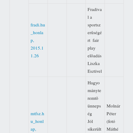
Fradiva
l a
fradi.hu
sportsz
_honla
erûségé
p,
rt  fair
2015.1
play
1.26
elõadás
Liszka
Esztivel
Hagyo
mányte
remtõ
ünneps
Molnár
mtfsz.h
ég 
Péter
u_honl
Jól
(fotó
ap,
sikerült
Máthé