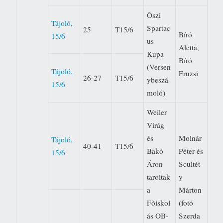
Õszi
Tájoló,
Spartac
25
T15/6
Bíró
15/6
us
Aletta,
Kupa
Bíró
(Versen
Tájoló,
Fruzsi
26-27
T15/6
ybeszá
15/6
moló)
Weiler
Virág
és
Molnár
Tájoló,
40-41
T15/6
Bakó
Péter és
15/6
Áron
Scultét
taroltak
y
a
Márton
Fõiskol
(fotó
ás OB-
Szerda