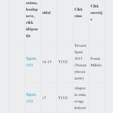
száma,
Cikk
honlap
Cikk
oldal
szerzõj
neve,
címe
e
cikk
idõpon
tja
Tavaszi
Spari
Tájoló,
2015
Forrai
14-15
T15/2
15/2
(Versen
Miklós
ybeszá
moló)
Alapoz
Tájoló,
ás után,
17
T15/2
15/2
avagy
helyzet