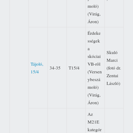
moló)
(Virág,
Áron)
Érdeke
sségek
a
Skuló
skóciai
Marci
Tájoló,
VB-rõl
34-35
T15/4
(fotó dr.
15/4
(Versen
Zentai
ybeszá
László)
moló)
(Virág,
Áron)
Az
M21E
kategór