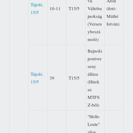
vú
Áron
Tájoló,
10-11
T15/5
Váltóba
(fotó:
15/5
jnokság
Máthé
(Versen
István)
ybeszá
moló)
Bajnoki
pontver
seny
Tájoló,
állása
39
T15/5
15/5
(Hírek
az
MTFS
Z-bõl)
"Hello
Leute" 
alias