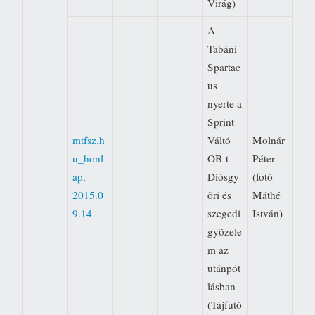
Virág)
A
Tabáni
Spartac
us
nyerte a
Sprint
mtfsz.h
Váltó
Molnár
u_honl
OB-t
Péter
ap,
Diósgy
(fotó
2015.0
õri és
Máthé
9.14
szegedi
István)
gyõzele
m az
utánpót
lásban
(Tájfutó