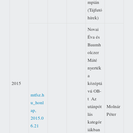
mpián
(Tájfutó
hírek)
Novai
Éva és
Baumh
olczer
Máté
nyerték
a
2015
középtá
vú OB-
mtfsz.h
t  Az
u_honl
utánpót
Molnár
ap,
lás
Péter
2015.0
kategór
6.21
iákban