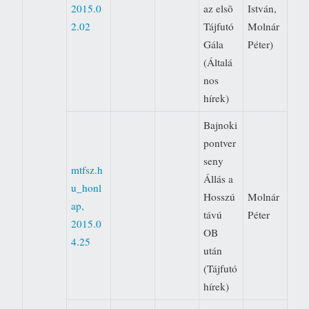
2015.0
az elsõ
István,
2.02
Tájfutó
Molnár
Gála
Péter)
(Általá
nos
hírek)
Bajnoki
pontver
seny 
mtfsz.h
Állás a
u_honl
Hosszú
Molnár
ap,
távú
Péter
2015.0
OB
4.25
után
(Tájfutó
hírek)