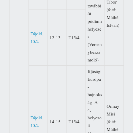
Tibor
további
(fotó:
öt
Máthé
pódium
István)
helyezé
Tájoló,
s
12-13
T15/4
15/4
(Versen
ybeszá
moló)
Ifjúsági
Európa
-
bajnoks
ág  A
Ormay
4.
Misi
Tájoló,
helyeze
14-15
T15/4
(fotó:
15/4
tt
Máthé