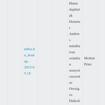
Hatan
duplázt
ak 
Demete
r
Ambru
s
mindhá
mtfsz.h
rom
u_honl
számba
Molnár
ap,
n
Péter
2015.0
aranyat
5.18
szerzett
az
Ország
os
Diákoli