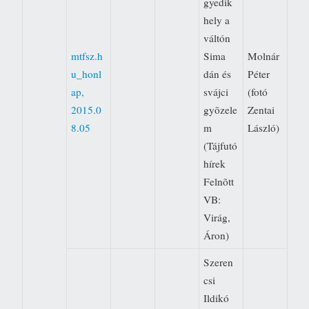
gyedik
hely a
váltón 
mtfsz.h
Sima
Molnár
u_honl
dán és
Péter
ap,
svájci
(fotó
2015.0
gyõzele
Zentai
8.05
m
László)
(Tájfutó
hírek 
Felnõtt
VB:
Virág,
Áron)
Szeren
csi
Ildikó