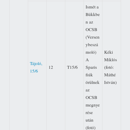
Ismét a
Bükkbe
n az
OCSB
(Versen
ybeszá
moló) 
Kéki
A
Miklós
Tájoló,
12
T15/6
Sparis
(fotó:
15/6
fiúk
Máthé
örülnek
István)
az
OCSB
megnye
rése
után
(fotó)