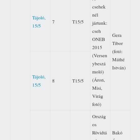
csehek
nél
Tájoló,
7
T15/5
jártunk:
15/5
cseh
Gera
ONEB
Tibor
2015
(fotó:
(Versen
Máthé
ybeszá
István)
moló)
Tájoló,
(Áron,
8
T15/5
15/5
Misi,
Virág 
fotó)
Ország
os
Rövidtá
Bakó