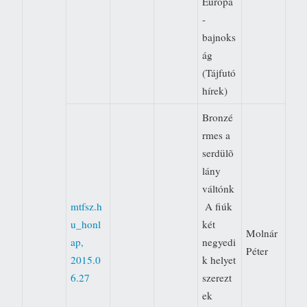
Európa
-
bajnoks
ág
(Tájfutó
hírek)
Bronzé
rmes a
serdülõ
lány
váltónk
mtfsz.h
 A fiúk
u_honl
két
Molnár
ap,
negyedi
Péter
2015.0
k helyet
6.27
szerezt
ek