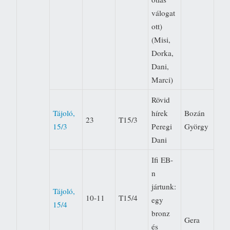
válogat
ott)
(Misi,
Dorka,
Dani,
Marci)
Rövid
Tájoló,
hírek 
Bozán
23
T15/3
15/3
Peregi
György
Dani
Ifi EB-
n
jártunk:
Tájoló,
10-11
T15/4
egy
15/4
bronz
Gera
és