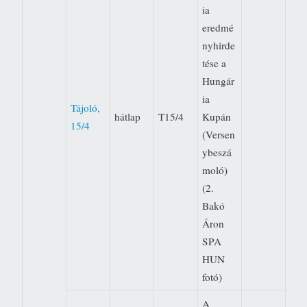
ia
eredmé
nyhirde
tése a
Hungár
ia
Tájoló,
hátlap
T15/4
Kupán
15/4
(Versen
ybeszá
moló)
(2.
Bakó
Áron
SPA
HUN 
fotó)
A