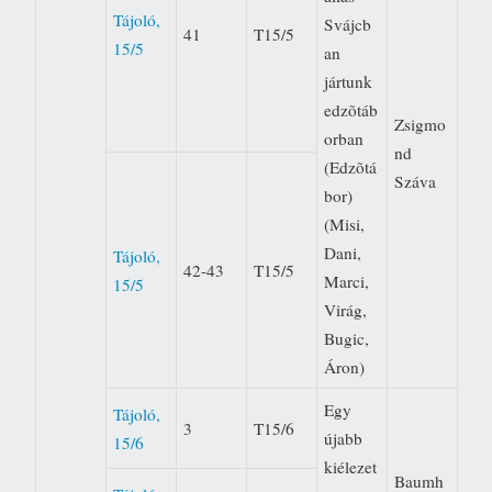
Tájoló,
Svájcb
41
T15/5
15/5
an
jártunk
edzõtáb
Zsigmo
orban
nd
(Edzõtá
Száva
bor)
(Misi,
Dani,
Tájoló,
42-43
T15/5
Marci,
15/5
Virág,
Bugic,
Áron)
Egy
Tájoló,
3
T15/6
újabb
15/6
kiélezet
Baumh