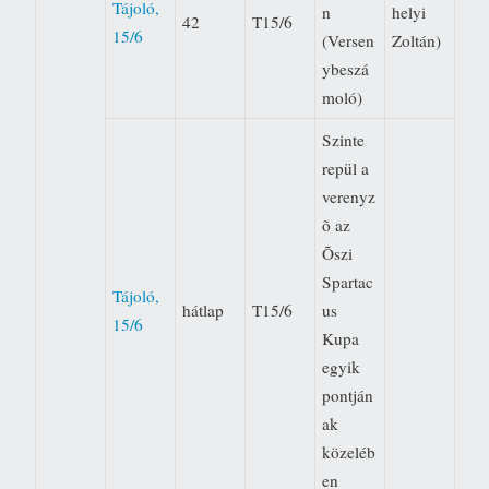
Tájoló,
n
helyi
42
T15/6
15/6
(Versen
Zoltán)
ybeszá
moló)
Szinte
repül a
verenyz
õ az
Õszi
Spartac
Tájoló,
hátlap
T15/6
us
15/6
Kupa
egyik
pontján
ak
közeléb
en