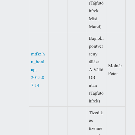
(Tájfutó
hírek 
Misi,
Marci)
Bajnoki
pontver
mtfsz.h
seny
u_honl
állása 
Molnár
ap,
A Váltó
Péter
2015.0
OB
7.14
után
(Tájfutó
hírek)
Tizedik
és
tizenne