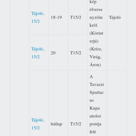
kép
élverse
Tájoló,
18-19
T15/2
nyzõin
Tájoló
15/2
krõl
(Körint
erjú)
Tájoló,
(Krisz,
20
T15/2
15/2
Virág,
Áron)
A
Tavaszi
Spartac
us
Kupa
utolsó
Tájoló,
hátlap
T15/2
pontja
15/2
felé