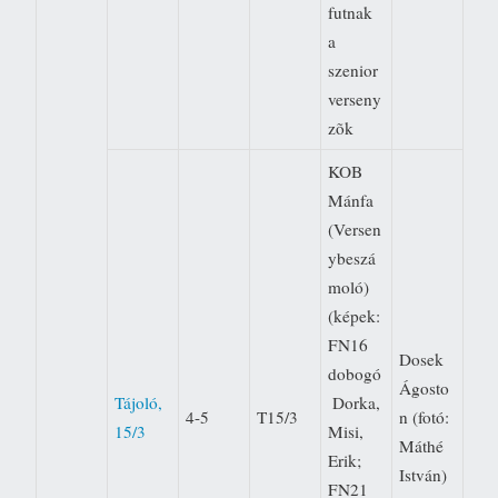
futnak
a
szenior
verseny
zõk
KOB
Mánfa
(Versen
ybeszá
moló)
(képek:
FN16
Dosek
dobogó
Ágosto
Tájoló,
 Dorka,
4-5
T15/3
n (fotó:
15/3
Misi,
Máthé
Erik;
István)
FN21